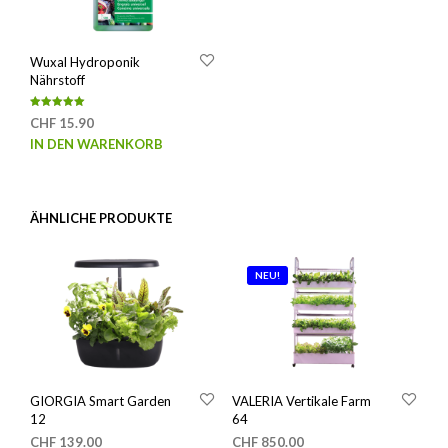
Wuxal Hydroponik
Nährstoff
Bewertet mit
CHF
15.90
5.00
von 5
IN DEN WARENKORB
ÄHNLICHE PRODUKTE
NEU!
VALERIA Vertikale Farm
GIORGIA Smart Garden
64
12
CHF
850.00
CHF
139.00