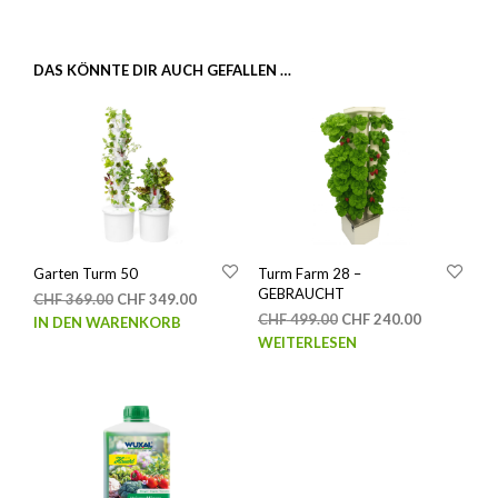
DAS KÖNNTE DIR AUCH GEFALLEN …
Garten Turm 50
Turm Farm 28 –
GEBRAUCHT
Ursprünglicher
Aktueller
CHF
369.00
CHF
349.00
Ursprünglicher
Aktueller
Preis
Preis
CHF
499.00
CHF
240.00
IN DEN WARENKORB
Preis
Preis
war:
ist:
WEITERLESEN
war:
ist:
CHF 369.00
CHF 349.00.
CHF 499.00
CHF 240.00