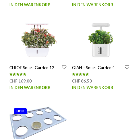
IN DEN WARENKORB
IN DEN WARENKORB
CHLOE Smart Garden 12
GIAN – Smart Garden 4
Bewertet mit
Bewertet mit
CHF
169.00
CHF
86.50
5.00
5.00
von 5
von 5
IN DEN WARENKORB
IN DEN WARENKORB
NEU!