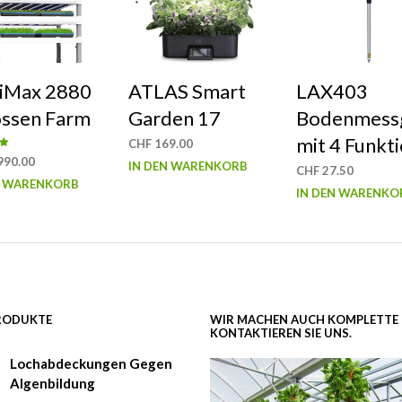
tiMax 2880
ATLAS Smart
LAX403
ossen Farm
Garden 17
Bodenmess
mit 4 Funkt
CHF
169.00
mit
990.00
IN DEN WARENKORB
CHF
27.50
N WARENKORB
IN DEN WARENKO
PRODUKTE
WIR MACHEN AUCH KOMPLETTE 
KONTAKTIEREN SIE UNS.
Lochabdeckungen Gegen
Algenbildung