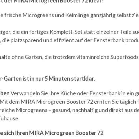
st der MIRA Microgreen Booster 72 ideal?
die frische Microgreens und Keimlinge ganzjährig selbst zi
iger, die ein fertiges Komplett-Set statt einzelner Teile s
s, die platzsparend und effizient auf der Fensterbank prod
alte ohne Garten, die trotzdem vitaminreiche Superfood
r-Garten ist in nur 5 Minuten startklar.
eben
Verwandeln Sie Ihre Küche oder Fensterbank in ein 
 Mit dem MIRA Microgreen Booster 72 ernten Sie täglich f
reiche Microgreens – gesund, nachhaltig und direkt aus 
Zuhause.
ie sich Ihren MIRA Microgreen Booster 72