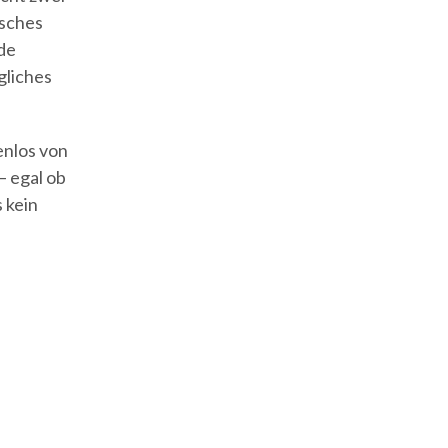
isches
de
gliches
enlos von
– egal ob
 kein