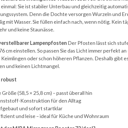
einmal: Sie ist stabiler Unterbau und gleichzeitig automat
ungssystem. Denn die Dochte versorgen Wurzeln und Er
g mit Wasser. Sie füllen einfach nach, wenn nötig. Kein tä
hr und keine Staunässe.
verstellbarer Lampenpfosten
Der Pfosten lässt sich stuf
76 cm einstellen. So passen Sie das Licht immer perfekt an 
n Keimlingen oder schon höheren Pflanzen. Deshalb gibt es
n und keinen Lichtmangel.
 robust
Größe (58,5 × 25,8 cm) – passt überall hin
unststoff-Konstruktion für den Alltag
ufgebaut und sofort startklar
fizient und leise – ideal für Küche und Wohnraum