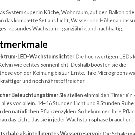
das System super in Küche, Wohnraum, auf den Balkon oder
n das komplette Set aus Licht, Wasser und Höhenanpassu
iges, gesundes Wachstum – ganzjährig und nachhaltig.
tmerkmale
pektrum-LED-Wachstumslichter
Die hochwertigen LEDs 
Kelvin wie echtes Sonnenlicht. Deshalb boosten sie die
hese von der Keimung bis zur Ernte. Ihre Microgreens w
 kräftiger und noch nährstoffreicher.
scher Beleuchtungstimer
Sie stellen einmal den Timer ein 
t alles von allein. 14–16 Stunden Licht und 8 Stunden Ruhe
u den natürlichen Pflanzenzyklen. So bekommen Ihre Pfla
au das Licht, das sie in jeder Wachstumsphase brauchen.
tschale als intelligentes Wasserreservoir
Die Schale ma