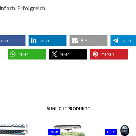
infach. Erfolgreich.
teilen
teilen
E-Mail
teilen
teilen
teilen
merken
ÄHNLICHE PRODUKTE
NEU!
NEU!