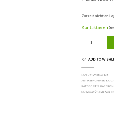
Zurzeit nicht an L
Kontaktieren
Sie
ADD TO WISHL
EAN:
7649988360428
ARTIKELNUMMER:
LX307
KATEGORIEN:
GASTRON
SCHLAGWÖRTER:
GAST