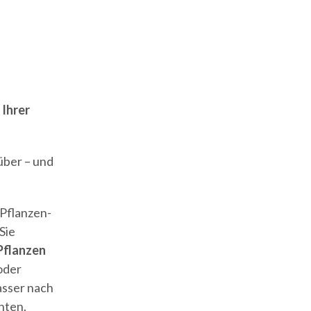
E
N
K
O
R
B
.
 Ihrer
über – und
 Pflanzen-
Sie
Pflanzen
 oder
asser nach
nten.