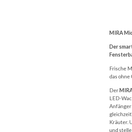
MIRA Mic
Der smart
Fensterb
Frische M
das ohne 
Der
MIRA
LED-Wachs
Anfänger 
gleichzeit
Kräuter. 
und stell