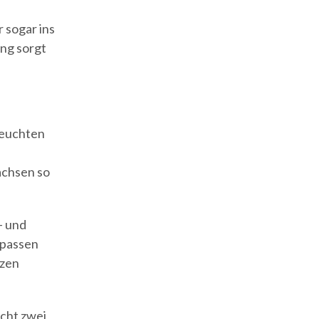
 sogar ins
ng sorgt
leuchten
achsen so
– und
 passen
nzen
cht zwei