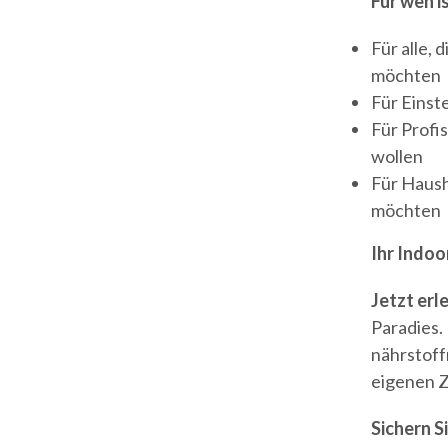
Für wen i
Für alle, 
möchten
Für Einste
Für Profi
wollen
Für Haush
möchten
Ihr Indoo
Jetzt erl
Paradies.
nährstoff
eigenen 
Sichern S