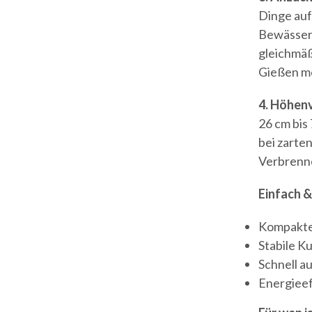
Dinge auf 
Bewässer
gleichmäßi
Gießen me
4. Höhen
26 cm bis 
bei zarte
Verbrenne
Einfach &
Kompakte 
Stabile K
Schnell a
Energieef