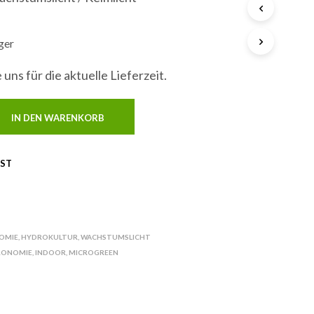
N
S
I
ager
C
H
 uns für die aktuelle Lieferzeit.
K
E
I
N
IN DEN WARENKORB
E
P
R
IST
O
D
U
K
T
E
OMIE
,
HYDROKULTUR
,
WACHSTUMSLICHT
I
RONOMIE
,
INDOOR
,
MICROGREEN
M
W
A
R