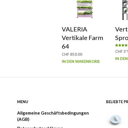
VALERIA
Ver
Vertikale Farm
Spr
64
Bewertet 
CHF
3'
5.00
CHF
850.00
von 5
IN DE
IN DEN WARENKORB
MENU
BELIEBTE 
Allgemeine Geschäftsbedingungen
(AGB)