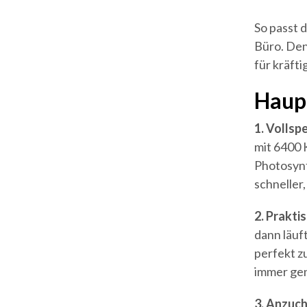
So passt 
Büro. Den
für kräft
Haup
1. Volls
mit 6400 
Photosynt
schneller,
2. Prakti
dann läuf
perfekt z
immer gen
3. Anzuch