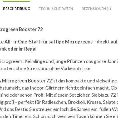
BESCHREIBUNG
TECHNISCHE DATEN
REZENSIONEN (1)
rogreen Booster 72
e All-in-One-Start für saftige Microgreens – direkt auf
ank oder im Regal
icrogreens, Keimlinge und junge Pflanzen das ganze Jahr 
Garten, ohne Stress und ohne Vorkenntnisse.
 Microgreen Booster 72
ist das kompakte und vielseitige
tumskit, das Indoor-Gärtnern richtig einfach macht. Ob 
sind oder schon Profi: Mit diesem Set ziehen Sie bis zu
72 
ig groß – perfekt für Radieschen, Brokkoli, Kresse, Salate
Und das Beste: Sie streuen einfach die Samen ein, füllen W
en den Timer ein. Schon nach wenigen Tagen können Sie er