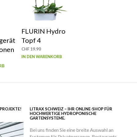
FLURIN Hydro
gerät
Topf 4
ionen
CHF
19.90
IN DEN WARENKORB
RB
PROJEKTE!
LITRAX SCHWEIZ – IHR ONLINE-SHOP FÜR
HOCHWERTIGE HYDROPONISCHE
GARTENSYSTEME.
Bei uns finden Sie eine breite Auswahl an
Systemen für Privatpersonen, Restaurants