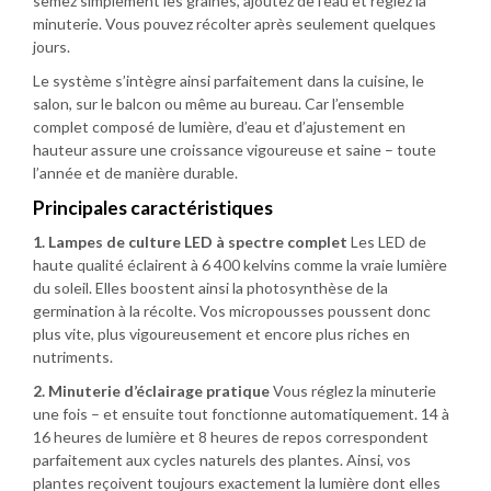
semez simplement les graines, ajoutez de l’eau et réglez la
minuterie. Vous pouvez récolter après seulement quelques
jours.
Le système s’intègre ainsi parfaitement dans la cuisine, le
salon, sur le balcon ou même au bureau. Car l’ensemble
complet composé de lumière, d’eau et d’ajustement en
hauteur assure une croissance vigoureuse et saine – toute
l’année et de manière durable.
Principales caractéristiques
1. Lampes de culture LED à spectre complet
Les LED de
haute qualité éclairent à 6 400 kelvins comme la vraie lumière
du soleil. Elles boostent ainsi la photosynthèse de la
germination à la récolte. Vos micropousses poussent donc
plus vite, plus vigoureusement et encore plus riches en
nutriments.
2. Minuterie d’éclairage pratique
Vous réglez la minuterie
une fois – et ensuite tout fonctionne automatiquement. 14 à
16 heures de lumière et 8 heures de repos correspondent
parfaitement aux cycles naturels des plantes. Ainsi, vos
plantes reçoivent toujours exactement la lumière dont elles