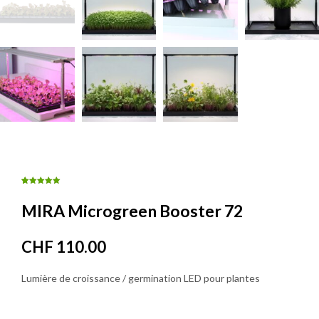
Noté
1
5.00
sur 5
MIRA Microgreen Booster 72
basé sur
notation
client
CHF
110.00
Lumière de croissance / germination LED pour plantes