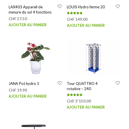
LAX403 Appareil de
LOUIS Hydro ferme 20
mesure du sol 4 fonctions
Note
CHF
27.50
CHF
149.00
5.00
sur 5
AJOUTER AU PANIER
AJOUTER AU PANIER
JANA Pot hydro 1
Tour QUATTRO 4
rotative – 240
CHF
19.90
AJOUTER AU PANIER
Note
CHF
3'150.00
5.00
sur 5
AJOUTER AU PANIER