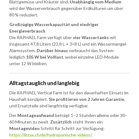
Blattgemüse und Kräuter sind.
Unabhängig vom Medium
wird der Wasserverbrauch gegenüber Erdkulturen um über
80 % reduziert.
Großzügige Wasserkapazität und niedriger
Energieverbrauch
Die RAPHAEL Farm verfügt über
vier Wassertanks
mit
insgesamt 47,8 Litern (23,8 L + 3×8 L) und ein Wassermangel-
Alarmsystem.
Darüber hinaus
verbraucht das System
lediglich
105 W bei Volllast
, wobei einzelne LED-Module
unter 12 W bleiben.
Alltagstauglich und langlebig
Die RAPHAEL Vertical Farm ist für den dauerhaften Einsatz im
Haushalt konzipiert.
Sie profitieren von 2 Jahren Garantie
,
und Ersatzteile sind langfristig verfügbar.
Der
Montageaufwand
beträgt 1–2 Stunden alleine oder 30–
60 Minuten zu zweit.
Zusätzlich
steht Ihnen ein
Montagevideo
Schritt für Schritt zur Verfügung:
https://litrax.ch/de/hydroponische-videos/
.