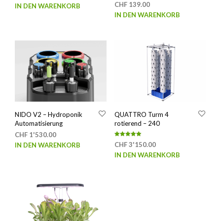
CHF
139.00
IN DEN WARENKORB
IN DEN WARENKORB
NIDO V2 – Hydroponik
QUATTRO Turm 4
Automatisierung
rotierend – 240
CHF
1'530.00
Bewertet mit
CHF
3'150.00
IN DEN WARENKORB
5.00
von 5
IN DEN WARENKORB