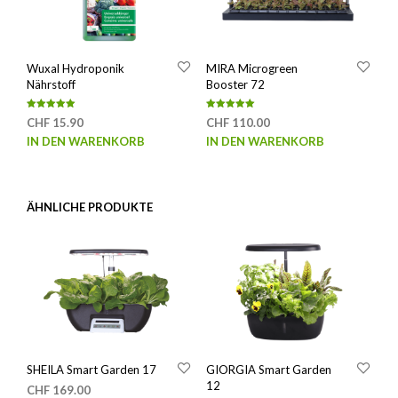
Wuxal Hydroponik
MIRA Microgreen
Nährstoff
Booster 72
Bewertet mit
Bewertet mit
CHF
15.90
CHF
110.00
5.00
5.00
von 5
von 5
IN DEN WARENKORB
IN DEN WARENKORB
ÄHNLICHE PRODUKTE
SHEILA Smart Garden 17
GIORGIA Smart Garden
12
CHF
169.00