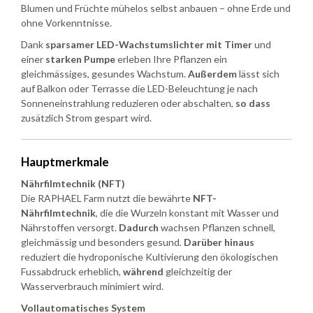
Blumen und Früchte mühelos selbst anbauen – ohne Erde und
ohne Vorkenntnisse.
Dank
sparsamer LED-Wachstumslichter mit Timer
und
einer
starken Pumpe
erleben Ihre Pflanzen ein
gleichmässiges, gesundes Wachstum.
Außerdem
lässt sich
auf Balkon oder Terrasse die LED-Beleuchtung je nach
Sonneneinstrahlung reduzieren oder abschalten,
so dass
zusätzlich Strom gespart wird.
Hauptmerkmale
Nährfilmtechnik (NFT)
Die RAPHAEL Farm nutzt die bewährte
NFT-
Nährfilmtechnik
, die die Wurzeln konstant mit Wasser und
Nährstoffen versorgt.
Dadurch
wachsen Pflanzen schnell,
gleichmässig und besonders gesund.
Darüber hinaus
reduziert die hydroponische Kultivierung den ökologischen
Fussabdruck erheblich,
während
gleichzeitig der
Wasserverbrauch minimiert wird.
Vollautomatisches System