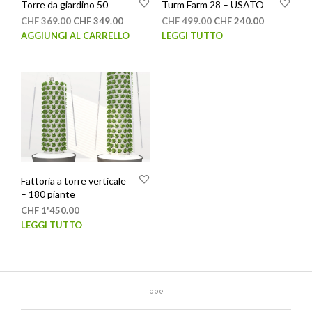
Torre da giardino 50
Turm Farm 28 – USATO
Il
Il
Il
Il
CHF
369.00
CHF
349.00
CHF
499.00
CHF
240.00
prezzo
prezzo
prezzo
prezzo
AGGIUNGI AL CARRELLO
LEGGI TUTTO
originale
attuale
originale
attuale
era:
è:
era:
è:
CHF 369.00.
CHF 349.00.
CHF 499.00.
CHF 240.00
Fattoria a torre verticale
– 180 piante
CHF
1'450.00
LEGGI TUTTO