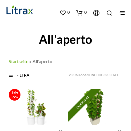
0
0
All'aperto
Startseite
»
All'aperto
FILTRA
ORDINA
VISUALIZZAZIONE DI 3 RISULTATI
IN
BASE
Sale
AL
-5%
Occasion!
PIÙ
RECENT