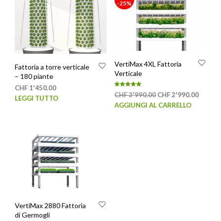
-25%
VertiMax 4XL Fattoria
Fattoria a torre verticale
Verticale
– 180 piante
CHF
1'450.00
Valutato
Il
Il
CHF
3'990.00
CHF
2'990.00
5.00
LEGGI TUTTO
su 5
prezzo
prezzo
AGGIUNGI AL CARRELLO
originale
attuale
era:
è:
CHF 3'990.00.
CHF 2'
VertiMax 2880 Fattoria
di Germogli