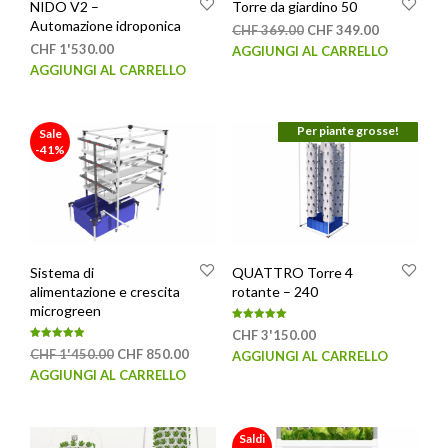
NIDO V2 –
Torre da giardino 50
Automazione idroponica
Il
Il
CHF
369.00
CHF
349.00
prezzo
prezzo
CHF
1'530.00
AGGIUNGI AL CARRELLO
originale
attuale
AGGIUNGI AL CARRELLO
era:
è:
CHF 369.00.
CHF 349.00
Per piante grosse!
Sale
-41%
Sistema di
QUATTRO Torre 4
alimentazione e crescita
rotante – 240
microgreen
Valutato
CHF
3'150.00
5.00
Valutato
su 5
Il
Il
CHF
1'450.00
CHF
850.00
AGGIUNGI AL CARRELLO
5.00
su 5
prezzo
prezzo
AGGIUNGI AL CARRELLO
originale
attuale
era:
è:
CHF 1'450.00.
CHF 850.00.
Saldi