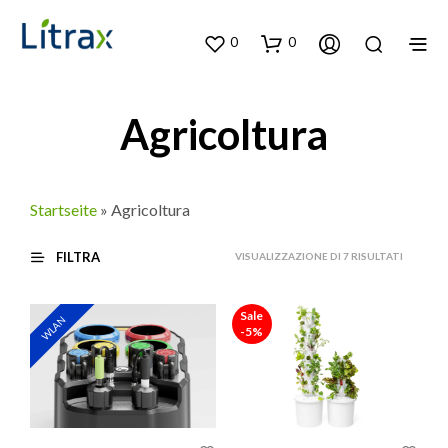
0
0
Agricoltura
Startseite
»
Agricoltura
FILTRA
ORDINA
VISUALIZZAZIONE DI 7 RISULTATI
IN
BASE
Sale
WLAN
AL
-5%
PIÙ
RECENT